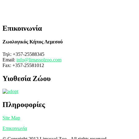
Επικοινωνία
Ζωολογικός Κήπος Λεμεσού
Τηλ: +357-25588345
Email:
info@limassolzoo.com
Fax: +357-25581012
Υιοθεσία Ζώου
Πληροφορίες
Site Map
Επικοινωνία
© Copyright 2012 Limassol Zoo - All rights reserved