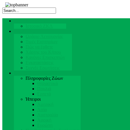
Κεντρική Σελίδα
Ιστορικό ΖΚΛ
Επισκέπτες
Ωράριο Λειτουργίας
Τιμές Εισιτηρίων
Πώς να έρθετε
Χάρτης του Κήπου
Κανόνες Επισκεπτών
Εγκαταστάσεις
Συχνές Ερωτήσεις
Ζώα & Προσωπικό
Πληροφορίες Ζώων
Θηλαστικά
Πουλιά
Ερπετά
Ήπειροι
Αμερική
Ασία
Αυστραλία
Αφρική
Ευρώπη