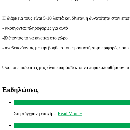
Η διάρκεια τους είναι 5-10 λεπτά και δίνεται η δυνατότητα στον επ
- ακούγοντας πληροφορίες για αυτό
-βλέποντας το να κινείται στο χώρο
- αναδεικνύοντας με την βοήθεια του φροντιστή συμπεριφορές που
Όλοι οι επισκέπτες μας είναι ευπρόσδεκτοι να παρακολουθήσουν τα 
Εκδηλώσεις
Ομιλία Δρ Λάμπρος Λάμπρου στα εγκαίνια του νέου ΖΚΛ
Στη σύγχρονη εποχή…
Read More +
Χαιρετισμός της κας Eliska Kubikova Διευθύντριας ΖΚ Γ