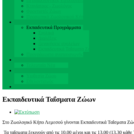
Περιβαλλοντικός Εμπλουτισμός
Κτηνίατρος - Ζωολόγος
Φροντιστές Ζώων
Προσωπικό Ζωολογικού Κήπου
Εκπαίδευση & Έρευνα
Εκπαιδευτικά Προγράμματα
Σχολικά
Διαλέξεις
Ξεναγήσεις σχολείων
Εκπαιδευτικά Ταΐσματα Ζώων
Προγράμματα αναπαραγωγής
Νέα & Εκδηλώσεις
Τελευταία Νέα
Στηρίξτε μας
Υιοθεσία Ζώου
Εθελοντισμός
Επικοινωνία
Εκπαιδευτικά Ταΐσματα Ζώων
Στο Ζωολογικό Κήπο Λεμεσού γίνονται Εκπαιδευτικά Ταΐσματα Ζώων
Τα ταΐσματα ξεκινούν από τις 10.00 μέχρι και τις 13.00 (13.30 κάθε