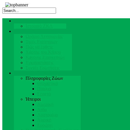
Κεντρική Σελίδα
Ιστορικό ΖΚΛ
Επισκέπτες
Ωράριο Λειτουργίας
Τιμές Εισιτηρίων
Πώς να έρθετε
Χάρτης του Κήπου
Κανόνες Επισκεπτών
Εγκαταστάσεις
Συχνές Ερωτήσεις
Ζώα & Προσωπικό
Πληροφορίες Ζώων
Θηλαστικά
Πουλιά
Ερπετά
Ήπειροι
Αμερική
Ασία
Αυστραλία
Αφρική
Ευρώπη