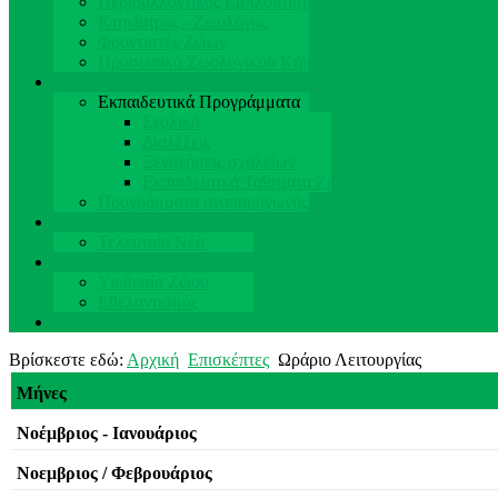
Περιβαλλοντικός Εμπλουτισμός
Κτηνίατρος - Ζωολόγος
Φροντιστές Ζώων
Προσωπικό Ζωολογικού Κήπου
Εκπαίδευση & Έρευνα
Εκπαιδευτικά Προγράμματα
Σχολικά
Διαλέξεις
Ξεναγήσεις σχολείων
Εκπαιδευτικά Ταΐσματα Ζώων
Προγράμματα αναπαραγωγής
Νέα & Εκδηλώσεις
Τελευταία Νέα
Στηρίξτε μας
Υιοθεσία Ζώου
Εθελοντισμός
Επικοινωνία
Βρίσκεστε εδώ:
Αρχική
Επισκέπτες
Ωράριο Λειτουργίας
Μήνες
Νοέμβριος - Ιανουάριος
Νοεμβριος / Φεβρουάριος