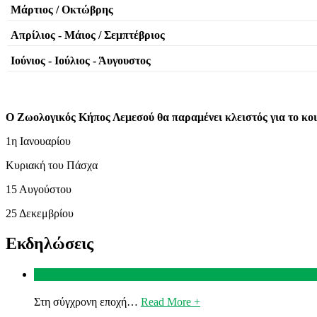
Μάρτιος / Οκτώβρης
Απρίλιος - Μάιος / Σεμπτέβριος
Ιούνιος - Ιούλιος - Άυγουστος
Ο Ζωολογικός Κήπος Λεμεσού θα παραμένει κλειστός για το κο
1η Ιανουαρίου
Κυριακή του Πάσχα
15 Αυγούστου
25 Δεκεμβρίου
Εκδηλώσεις
Ομιλία Δρ Λάμπρος Λάμπρου στα εγκαίνια του νέου ΖΚΛ
Στη σύγχρονη εποχή…
Read More +